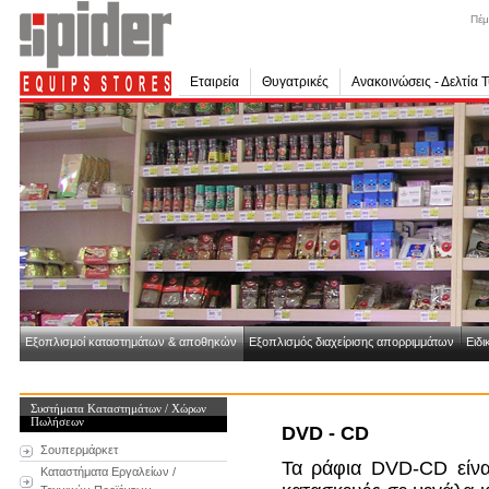
Πέμ
Εταιρεία
Θυγατρικές
Ανακοινώσεις - Δελτία 
Εξοπλισμοί καταστημάτων & αποθηκών
Εξοπλισμός διαχείρισης απορριμμάτων
Ειδι
Συστήματα Καταστημάτων / Χώρων
Πωλήσεων
DVD - CD
Σουπερμάρκετ
Τα ράφια DVD-CD είνα
Καταστήματα Εργαλείων /