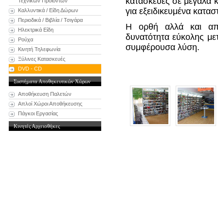
κατασκευές σε μεγάλα κ
Τεχνικών Προϊόντων
για εξειδικευμένα κατασ
Καλλυντικά / Είδη Δώρων
Περιοδικά / Βιβλία / Τσιγάρα
Η ορθή αλλά και απ
Ηλεκτρικά Είδη
δυνατότητα εύκολης μετ
Ρούχα
συμφέρουσα λύση.
Κινητή Τηλεφωνία
Ξύλινες Κατασκευές
DVD - CD
Συστήματα Αποθηκευτικών Χώρων
Αποθήκευση Παλετών
Απλοί Χώροι Αποθήκευσης
Πάγκοι Εργασίας
Κινητές Αρχειοθήκες