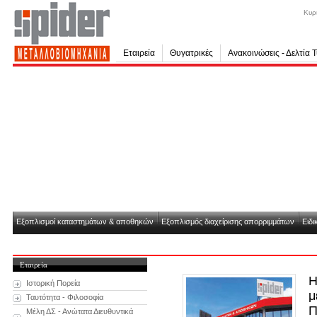
Κυρ
Εταιρεία
Θυγατρικές
Ανακοινώσεις - Δελτία 
Εξοπλισμοί καταστημάτων & αποθηκών
Εξοπλισμός διαχείρισης απορριμμάτων
Ειδι
Εταιρεία
Η
Ιστορική Πορεία
μ
Ταυτότητα - Φιλοσοφία
Π
Μέλη ΔΣ - Ανώτατα Διευθυντικά