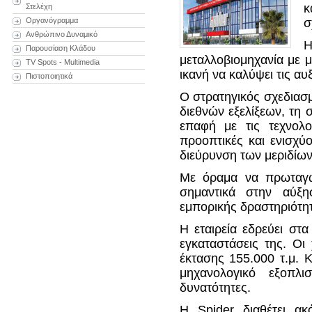
κ
Στελέχη
Οργανόγραμμα
σ
Ανθρώπινο Δυναμικό
Η
Παρουσίαση Κλάδου
μεταλλοβιομηχανία με 
TV Spots - Multimedia
ικανή να καλύψει τις αυ
Πιστοποιητικά
Ο στρατηγικός σχεδιασμ
διεθνών εξελίξεων, τη 
επαφή με τις τεχνολο
προοπτικές και ενισχύ
διεύρυνση των μεριδίων
Με όραμα να πρωταγων
σημαντικά στην αύξ
εμπορικής δραστηριότητ
Η εταιρεία εδρεύει στα
εγκαταστάσεις της. Οι
έκτασης 155.000 τ.μ. 
μηχανολογικό εξοπλι
δυνατότητες.
Η Spider διαθέτει α