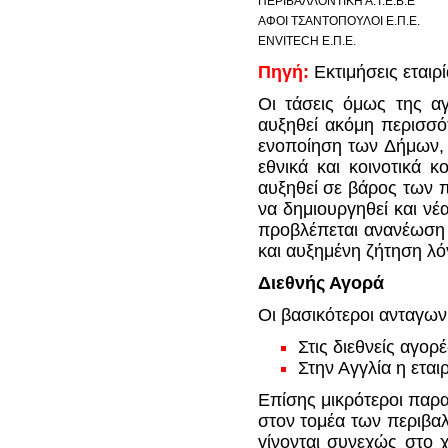
ΠΕΡΙΒΑΛΛΟΝΤΙΚΗ Α.Τ.Ε.Β.Ε
ΑΦΟΙ ΤΣΑΝΤΟΠΟΥΛΟΙ Ε.Π.Ε.
ENVITECH Ε.Π.Ε.
Πηγή:
Εκτιμήσεις εταιρ
Οι τάσεις όμως της αγ
αυξηθεί ακόμη περισσό
ενοποίηση των Δήμων, 
εθνικά και κοινοτικά 
αυξηθεί σε βάρος των π
να δημιουργηθεί και νέ
προβλέπεται ανανέωση
και αυξημένη ζήτηση λ
Διεθνής Αγορά
Οι βασικότεροι ανταγωνι
Στις διεθνείς αγο
Στην Αγγλία η ετα
Επίσης μικρότεροι παρα
στον τομέα των περιβαλ
γίνονται συνεχώς στο 