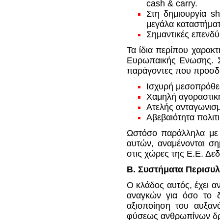
cash & carry.
Στη δημιουργία s
μεγάλα καταστήματ
Σημαντικές επενδύ
Τα ίδια περίπου χαρακτ
Ευρωπαικής Ενωσης. Στ
παράγοντες που προσδι
Ισχυρή μεσοπρόθε
Χαμηλή αγοραστικ
Ατελής ανταγωνισμ
Αβεβαιότητα πολιτ
Ωστόσο παράλληλα με 
αυτών, αναμένονται ση
στις χώρες της Ε.Ε. Δεδ
Β. Συστήματα Περισυλ
Ο κλάδος αυτός, έχει α
αναγκών για όσο το δ
αξιοποίηση του αυξα
φύσεως ανθρωπίνων δρ