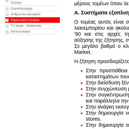
μέρους τομέων όπου λει
Στελέχη
Οργανόγραμμα
Α. Συστήματα εξοπλι
Ανθρώπινο Δυναμικό
Παρουσίαση Κλάδου
Ο τομέας αυτός είναι 
TV Spots - Multimedia
λιανεμπορίου και ακολο
Πιστοποιητικά
'90 και στις αρχές τ
αύξησης της ζήτησης, εν
Σε μεγάλο βαθμό ο κλά
Market.
Η ζήτηση προσδιορίζετα
Στην προσπάθεια
καταστημάτων τους
Στην διείσδυση ξέ
Στην συγχώνευση μ
Στην συγκέντρωση
και παράλληλα τη
Στην ανάγκη εκσυγ
Στην δημιουργία 
stores.
Στην δημιουργία 