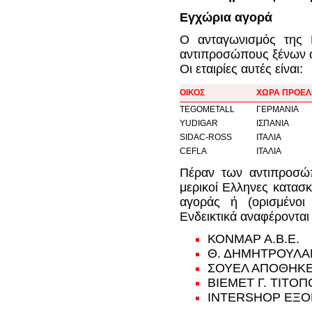
Εγχώρια αγορά
Ο ανταγωνισμός της 
αντιπροσώπους ξένων 
Οι εταιρίες αυτές είναι:
ΟΙΚΟΣ
ΧΩΡΑ ΠΡΟΕΛ
TEGOMETALL
ΓΕΡΜΑΝΙΑ
YUDIGAR
ΙΣΠΑΝΙΑ
SIDAC-ROSS
ΙΤΑΛΙΑ
CEFLA
ΙΤΑΛΙΑ
Πέραν των αντιπροσώπ
μερικοί Ελληνες κατασ
αγοράς ή (ορισμένοι 
Ενδεικτικά αναφέρονται 
ΚΟΝΜΑΡ Α.Β.Ε.
Θ. ΔΗΜΗΤΡΟΥΛΑΚ
ΣΟΥΕΛ ΑΠΟΘΗΚΕΣ 
ΒΙΕΜΕΤ Γ. ΤΙΤΟΠ
INTERSHOP ΕΞΟΠ