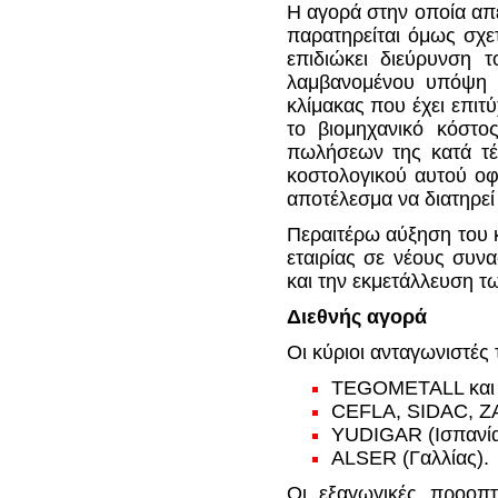
H αγορά στην οποία απε
παρατηρείται όμως σχε
επιδιώκει διεύρυνση 
λαμβανομένου υπόψη ότ
κλίμακας που έχει επιτ
το βιομηχανικό κόστο
πωλήσεων της κατά τέτ
κοστολογικού αυτού οφ
αποτέλεσμα να διατηρεί 
Περαιτέρω αύξηση του 
εταιρίας σε νέους συν
και την εκμετάλλευση τω
Διεθνής αγορά
Οι κύριοι ανταγωνιστές 
TEGOMETALL και 
CEFLA, SIDAC, ZA
YUDIGAR (Ισπανία
ALSER (Γαλλίας).
Οι εξαγωγικές προοπτ