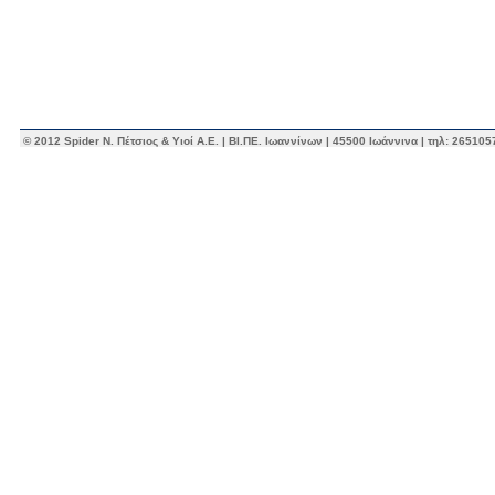
© 2012 Spider Ν. Πέτσιος & Υιοί Α.Ε. | ΒΙ.ΠΕ. Ιωαννίνων | 45500 Ιωάννινα | τηλ: 26510