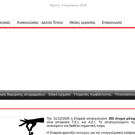
Πέμπτη, 6 Αυγούστου 2026
τρικές
Ανακοινώσεις - Δελτία Τύπου
Θέσεις εργασίας
Επικοινωνία
μός διαχείρισης απορριμμάτων
Ειδικά οχήματα
Υπηρεσίες περιβάλλοντος
Υποκατασκευ
Την 31/12/2005 η Εταιρεία απασχολούσε
350 άτομα μόνι
είναι απόφοιτοι T.E.I, και A.E.I. To απασχολούμενο π
αντικείμενο και διαθέτει σημαντική πείρα.
Η Εταιρεία φροντίζει συνεχώς για την επαγγελματική κατάρτ