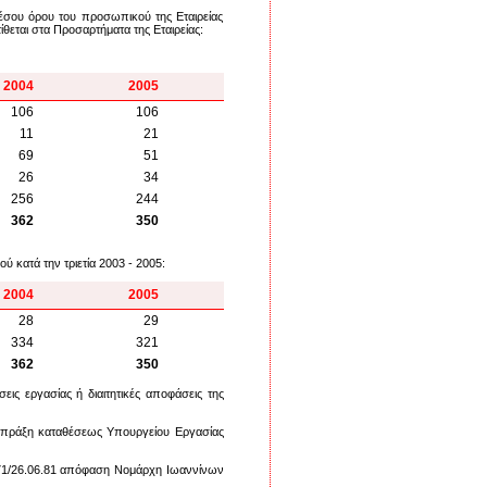
μέσου όρου του προσωπικού της Εταιρείας
τίθεται στα Προσαρτήματα της Εταιρείας:
2004
2005
106
106
11
21
69
51
26
34
256
244
362
350
 κατά την τριετία 2003 - 2005:
2004
2005
28
29
334
321
362
350
εις εργασίας ή διαιτητικές αποφάσεις της
(πράξη καταθέσεως Υπουργείου Εργασίας
 771/26.06.81 απόφαση Νομάρχη Ιωαννίνων