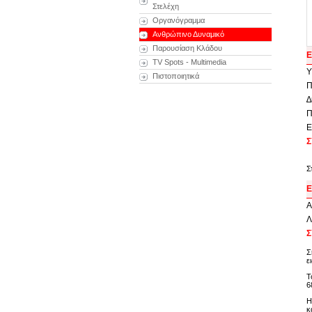
Στελέχη
Οργανόγραμμα
Ανθρώπινο Δυναμικό
Παρουσίαση Κλάδου
Ε
TV Spots - Multimedia
Υ
Πιστοποιητικά
Π
∆
Π
Ε
Σ
Σ
Ε
Α
Λ
Σ
Σ
ε
Τ
6
Η
κ