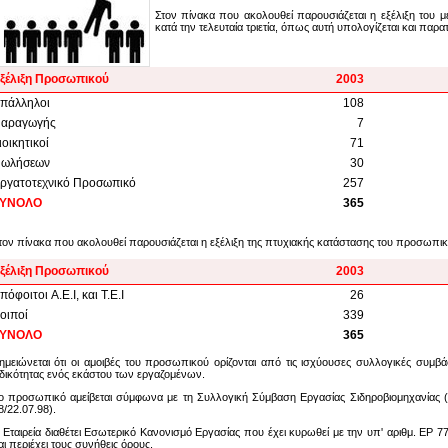
Στον πίνακα που ακολουθεί παρουσιάζεται η εξέλιξη του 
κατά την τελευταία τριετία, όπως αυτή υπολογίζεται και παρα
ξέλιξη Προσωπικού
2003
πάλληλοι
108
αραγωγής
7
ιοικητικοί
71
ωλήσεων
30
ργατοτεχνικό Προσωπικό
257
ΥΝΟΛΟ
365
τον πίνακα που ακολουθεί παρουσιάζεται η εξέλιξη της πτυχιακής κατάστασης του προσωπικού
ξέλιξη Προσωπικού
2003
πόφοιτοι A.E.I, και T.E.I
26
οιποί
339
ΥΝΟΛΟ
365
ημειώνεται ότι οι αμοιβές του προσωπικού ορίζονται από τις ισχύουσες συλλογικές συμβάσ
ιδικότητας ενός εκάστου των εργαζομένων.
ο προσωπικό αμείβεται σύμφωνα με τη Συλλογική Σύμβαση Εργασίας Σιδηροβιομηχανίας 
8/22.07.98).
 Εταιρεία διαθέτει Εσωτερικό Κανονισμό Εργασίας που έχει κυρωθεί με την υπ' αριθμ. ΕΡ
αι περιέχει τους συνήθεις όρους.