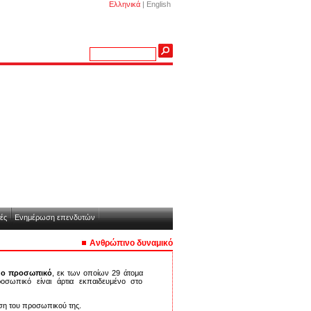
Ελληνικά
|
English
ές
Ενημέρωση επενδυτών
Ανθρώπινο δυναμικό
μο προσωπικό
, εκ των οποίων 29 άτομα
ροσωπικό είναι άρτια εκπαιδευμένο στο
ιση του προσωπικού της.