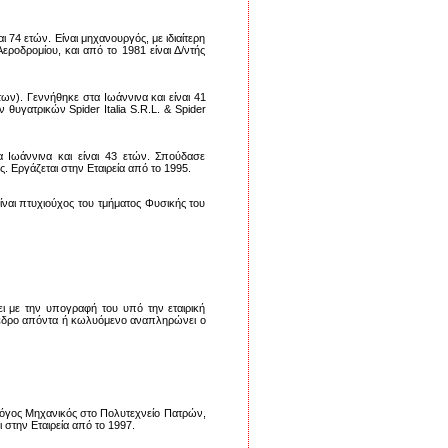
 74 ετών. Είναι μηχανουργός, με ιδιαίτερη
ροδρομίου, και από το 1981 είναι Δ/ντής
ων). Γεννήθηκε στα Ιωάννινα και είναι 41
θυγατρικών Spider Italia S.R.L. & Spider
 Ιωάννινα και είναι 43 ετών. Σπούδασε
 Εργάζεται στην Εταιρεία από το 1995.
ίναι πτυχιούχος του τμήματος Φυσικής του
ι με την υπογραφή του υπό την εταιρική
όεδρο απόντα ή κωλυόμενο αναπληρώνει ο
λόγος Μηχανικός στο Πολυτεχνείο Πατρών,
 στην Εταιρεία από το 1997.