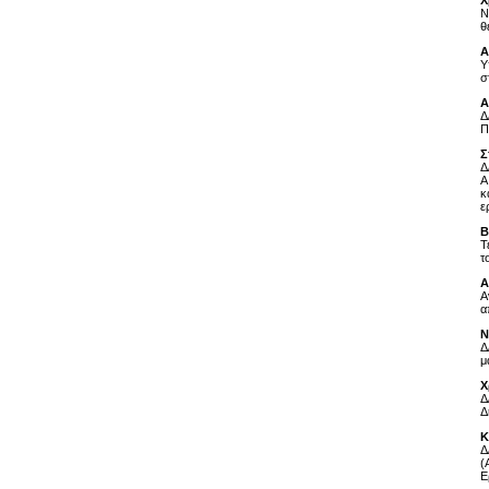
Χ
Ν
θ
Α
Υ
σ
Α
Δ
Π
Σ
Δ
Α
κ
ε
Β
Τ
τ
Α
Α
α
Ν
Δ
μ
Χ
Δ
Δ
Κ
Δ
(
Ε