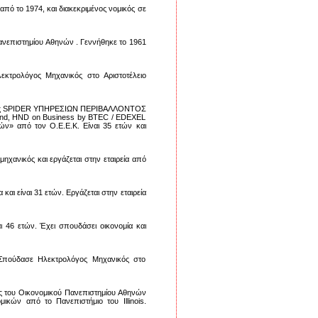
από το 1974, και διακεκριμένος νομικός σε
ανεπιστημίου Αθηνών . Γεννήθηκε το 1961
λεκτρολόγος Μηχανικός στο Αριστοτέλειο
/ντής SPIDER ΥΠΗΡΕΣΙΩΝ ΠΕΡΙΒΑΛΛΟΝΤΟΣ
rland, ΗΝD on Business by BTEC / EDEXEL
ιών» από τον Ο.Ε.Ε.Κ. Είναι 35 ετών και
ηχανικός και εργάζεται στην εταιρεία από
ι είναι 31 ετών. Εργάζεται στην εταιρεία
ι 46 ετών. Έχει σπουδάσει οικονομία και
. Σπούδασε Ηλεκτρολόγος Μηχανικός στο
ος του Οικονομικού Πανεπιστημίου Αθηνών
ικών από το Πανεπιστήμιο του Illinois.