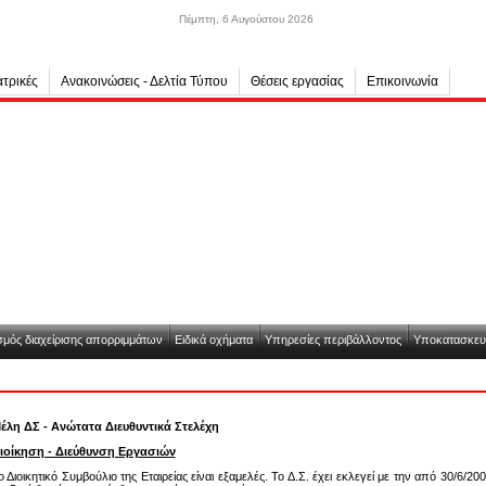
Πέμπτη, 6 Αυγούστου 2026
τρικές
Ανακοινώσεις - Δελτία Τύπου
Θέσεις εργασίας
Επικοινωνία
μός διαχείρισης απορριμμάτων
Ειδικά οχήματα
Υπηρεσίες περιβάλλοντος
Υποκατασκευ
έλη ΔΣ - Ανώτατα Διευθυντικά Στελέχη
ιοίκηση - Διεύθυνση Εργασιών
ο Διοικητικό Συμβούλιο της Εταιρείας είναι εξαμελές. Το Δ.Σ. έχει εκλεγεί με την από 30/6/