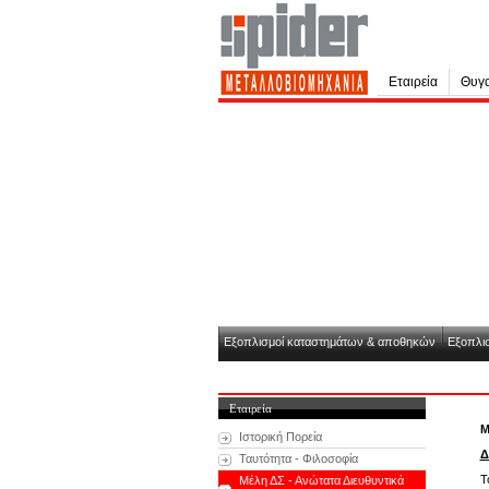
Εταιρεία
Θυγα
Εξοπλισμοί καταστημάτων & αποθηκών
Εξοπλισ
Εταιρεία
Μ
Ιστορική Πορεία
Δ
Ταυτότητα - Φιλοσοφία
Τ
Μέλη ΔΣ - Ανώτατα Διευθυντικά