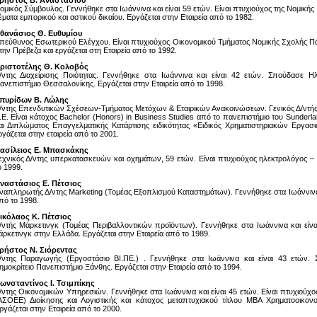
ρήστος Β. Αναστασίου
ομικός Σύμβουλος. Γεννήθηκε στα Ιωάννινα και είναι 59 ετών. Είναι πτυχιούχος της Νομικής 
έματα εμπορικού και αστικού δικαίου. Εργάζεται στην Εταιρεία από το 1982.
θανάσιος Θ. Ευθυμίου
πεύθυνος Εσωτερικού Ελέγχου. Είναι πτυχιούχος Οικονομικού Τμήματος Νομικής Σχολής Π
την Πρέβεζα και εργάζεται στη Εταιρεία από το 1992.
ριστοτέλης Θ. Κολοβός
/ντης Διαχείρισης Ποιότητας. Γεννήθηκε στα Ιωάννινα και είναι 42 ετών. Σπούδασε Η
ανεπιστήμιο Θεσσαλονίκης. Εργάζεται στην Εταιρεία από το 1998.
πυρίδων Β. Λώλης
/ντης Επενδυτικών Σχέσεων-Τμήματος Μετόχων & Εταιρικών Ανακοινώσεων. Γενικός Δ
.Ε. Είναι κάτοχος Bachelor (Honors) in Business Studies από το πανεπιστήμιο του Sunde
αι Διπλώματος Επαγγελματικής Κατάρτισης ειδικότητας «Ειδικός Χρηματιστηριακών Εργασ
ργάζεται στην εταιρεία από το 2001.
ασίλειος Ε. Μπασκάκης
εχνικός Δ/ντης υπερκατασκευών και οχημάτων, 59 ετών. Είναι πτυχιούχος ηλεκτρολόγος – μ
ο 1999.
ναστάσιος Ε. Πέτσιος
ναπληρωτής Δ/ντης Marketing (Τομέας Εξοπλισμού Καταστημάτων). Γεννήθηκε στα Ιωάννινα κα
πό το 1998.
ικόλαος Κ. Πέτσιος
/ντής Μάρκετινγκ (Τομέας Περιβαλλοντικών προϊόντων). Γεννήθηκε στα Ιωάννινα και είνα
άρκετινγκ στην Ελλάδα. Εργάζεται στην Εταιρεία από το 1989.
ρήστος Ν. Σιόρεντας
/ντης Παραγωγής (Εργοστάσιο ΒΙ.ΠΕ.) . Γεννήθηκε στα Ιωάννινα και είναι 43 ετών
ημοκρίτειο Πανεπιστήμιο Ξάνθης. Εργάζεται στην Εταιρεία από το 1994.
ωνσταντίνος Ι. Τσιμπίκης
/ντης Οικονομικών Υπηρεσιών. Γεννήθηκε στα Ιωάννινα και είναι 45 ετών. Είναι πτυχιούχ
ΑΣΟΕΕ) Διοίκησης και Λογιστικής και κάτοχος μεταπτυχιακού τίτλου ΜΒΑ Χρηματοοικονομ
ργάζεται στην Εταιρεία από το 2000.