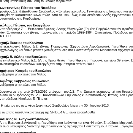
ια 5ετή θητεία και η σύνθεση του είναι η παρακάτω:
ωνσταντίνος Πέτσιος του Νικολάου
ρόεδρος Δ.Σ. & Διευθύνων Σύμβουλος – Εκτελεστικό μέλος. Γεννήθηκε στα Ιωάννινα και είναι
μπειρία σε κατασκευές καλουπιών. Από το 1969 έως 1980 διετέλεσε Δ/ντής Εργοστασίου Αε
ργοστασίου στα Καρδαμίτσια.
ικόλαος Πέτσιος του Ευαγγέλου
ντιπρόεδρος Δ.Σ. – Εκτελεστικό μέλος. Δ/ντης Εξαγωγών (Τομέας Περιβαλλοντικών προϊόντ
τών. Εργάστηκε σαν Δ/ντης παραγωγής την περίοδο 1992-1994. Είναι επίσης Πρόεδρος των 
K L.T.D.
ιχαήλ Πέτσιος του Κων/νου
η εκτελεστικό Μέλος Δ.Σ. Δ/ντης Παραγωγής (Εργοστάσιο Αεροδρομίου). Γεννήθηκε στα
ηχανολόγος και έκανε μεταπτυχιακές σπουδές στο Πανεπιστήμιο του Manchester της Αγγλίας.
ιχαήλ Β. Λώλης του Βασιλείου
η εκτελεστικό Μέλος Δ.Σ. Δ/ντης Προμηθειών. Γεννήθηκε στη Γερμανία και είναι 39 ετών. Ε
ανεπιστημίου Ιωαννίνων και εργάζεται στην Εταιρεία από το 2000.
ημήτριος Κοσμάς του Βασιλείου
νεξάρτητο μη εκτελεστικό Μέλος
ταμάτης Καββαδίας του Ιωάννη
νεξάρτητο μη εκτελεστικό Μέλος
ύμφωνα με την από 24/12/2010 απόφαση του Δ.Σ. Την Εταιρεία εκπροσωπεί και δεσμεύε
πωνυμία ο Πρόεδρος του Δ.Σ. Και Διευθύνων Σύμβουλος κ. Κωνσταντίνος Πέτσιος. Τον Πρ
ντιπρόεδρος Νικόλαος Ε. Πέτσιος.
 θητεία του ως άνω νέου Διοικητικού Συμβουλίου λήγει την 30η Ιουνίου 2013.
α ανώτατα διευθυντικά στελέχη της SPIDER A.E. είναι τα ακόλουθα:
ασίλειος N. Αναγνωστόπουλος
/ντης Έρευνας & Ανάπτυξης. Γεννήθηκε στα Ιωάννινα και είναι 44 ετών. Σπούδασε Μηχανο
αι είναι υποψήφιος διδάκτωρ της πολυτεχνικής σχολής του Πανεπιστημίου Πατρών. Εργάζεται