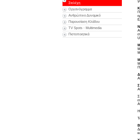
γ
Στελέχη
Κ
Οργανόγραμμα
Π
Ανθρώπινο Δυναμικό
ε
Ε
Παρουσίαση Κλάδου
Ν
TV Spots - Multimedia
Α
Πιστοποιητικά
ε
U
Μ
Μ
Μ
Μ
Μ
Π
Δ
Α
Σ
Α
Σ
ε
Α
Η
Τ
Β
Δ
κ