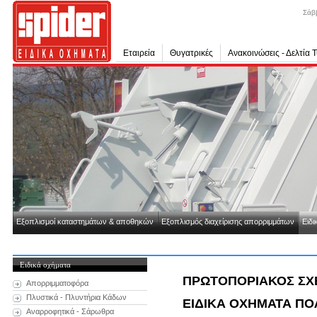
Σάβ
Εταιρεία
Θυγατρικές
Ανακοινώσεις - Δελτία 
Εξοπλισμοί καταστημάτων & αποθηκών
Εξοπλισμός διαχείρισης απορριμμάτων
Ειδι
Ειδικά οχήματα
ΠΡΩΤΟΠΟΡΙΑΚΟΣ ΣΧ
Απορριμματοφόρα
Πλυστικά - Πλυντήρια Κάδων
ΕΙΔΙΚΑ ΟΧΗΜΑΤΑ Π
Αναρροφητικά - Σάρωθρα