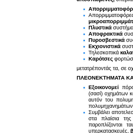
Απορριμματοφό
Απορριμματοφόρες
μικροαπορριμμάτ
Πλυστικά
συστήμα
Αποφρακτικά
συσ
Πυροσβεστικά
συ
Εκχιονιστικά
συστ
Τηλεσκοπικά
καλα
Καρότσες
φορτώσ
μετατρέποντάς τα, σε 
ΠΛΕΟΝΕΚΤΗΜΑΤΑ ΚΑ
Εξοικονομεί
πόρο
(σασί) οχημάτων κα
αυτόν του πολυμ
πολυμηχανημάτων 
Συμβάλει αποτελε
στα πλαίσια της
παροπλίζονται τα
υπερκατασκευές,