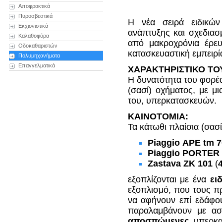
Αποφρακτικά
Πυροσβεστικά
H νέα σειρά ειδικώ
Εκχιονιστικά
ανάπτυξης και σχεδιασ
Καλαθοφόρα
από μακροχρόνια έρευ
Οδοκαθαριστών
κατασκευαστική εμπειρία
Πολυμηχανήματα
Επαγγελματικά
ΧΑΡΑΚΤΗΡΙΣΤΙΚΟ ΤΟ
Η δυνατότητα του φορέ
(σασί) οχήματος, με μι
του, υπερκατασκευών.
ΚΑΙΝΟΤΟΜΙΑ:
Τα κάτωθι πλαίσια (σασ
Piaggio ΑΡΕ tm 
Piaggio PORTER
Zastava ΖΚ 101
(
εξοπλίζονται με ένα
ει
εξοπλισμό, που τους π
να αφήνουν επί εδάφου
παραλαμβάνουν με α
αποσπώμενες,
υπερκα