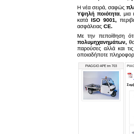
Η νέα σειρά, σαφώς
πλ
Υψηλή ποιότητα
, μια
κατά
ΙSΟ 9001,
περιβα
ασφάλειας
CE.
Με την πεποίθηση ότ
πολυμηχανημάτων,
θα
παρούσες αλλά και τις
οποιαδήποτε πληροφορ
PIAGGIO APE tm 703
PIA
Συμβ