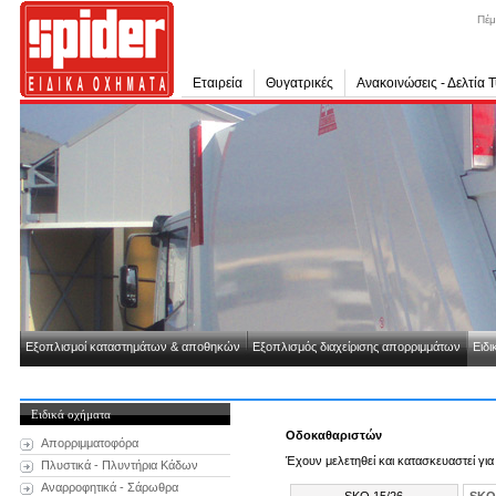
Πέμ
Εταιρεία
Θυγατρικές
Ανακοινώσεις - Δελτία 
Εξοπλισμοί καταστημάτων & αποθηκών
Εξοπλισμός διαχείρισης απορριμμάτων
Ειδι
Ειδικά οχήματα
Οδοκαθαριστών
Απορριμματοφόρα
Έχουν μελετηθεί και κατασκευαστεί γ
Πλυστικά - Πλυντήρια Κάδων
Αναρροφητικά - Σάρωθρα