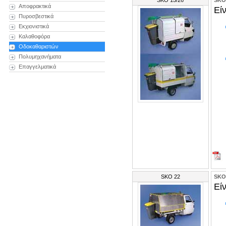
SKO 15/26
SKO
Αποφρακτικά
Είν
Πυροσβεστικά
Εκχιονιστικά
Καλαθοφόρα
Οδοκαθαριστών
Πολυμηχανήματα
Επαγγελματικά
SKO 22
SKO
Είν