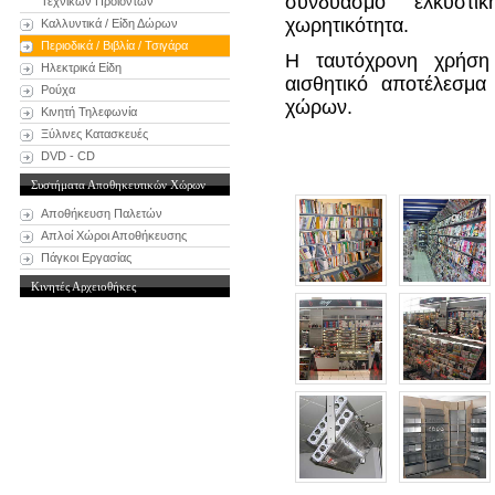
συνδυασμό ελκυστι
Τεχνικών Προϊόντων
χωρητικότητα.
Καλλυντικά / Είδη Δώρων
Περιοδικά / Βιβλία / Τσιγάρα
Η ταυτόχρονη χρήση 
Ηλεκτρικά Είδη
αισθητικό αποτέλεσμα
Ρούχα
χώρων.
Κινητή Τηλεφωνία
Ξύλινες Κατασκευές
DVD - CD
Συστήματα Αποθηκευτικών Χώρων
Αποθήκευση Παλετών
Απλοί Χώροι Αποθήκευσης
Πάγκοι Εργασίας
Κινητές Αρχειοθήκες