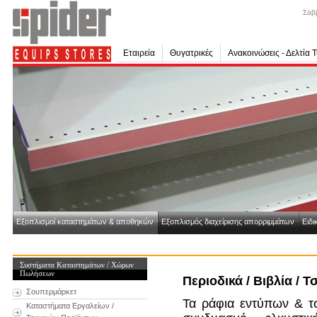
Σάβ
Εταιρεία
Θυγατρικές
Ανακοινώσεις - Δελτία 
Εξοπλισμοί καταστημάτων & αποθηκών
Εξοπλισμός διαχείρισης απορριμμάτων
Ειδι
Συστήματα Καταστημάτων / Χώρων
Πωλήσεων
Περιοδικά / Βιβλία / Τ
Σουπερμάρκετ
Τα ράφια εντύπων & τ
Καταστήματα Εργαλείων /