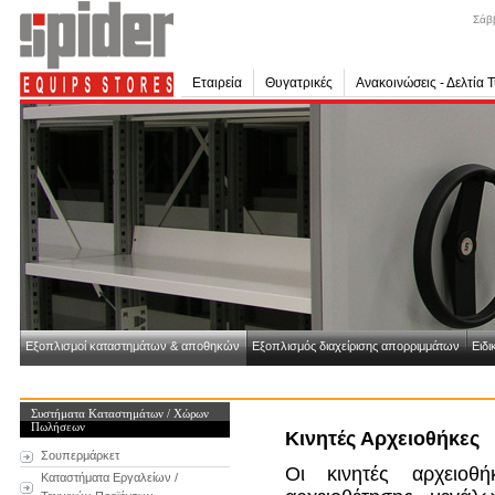
Σάβ
Εταιρεία
Θυγατρικές
Ανακοινώσεις - Δελτία 
Εξοπλισμοί καταστημάτων & αποθηκών
Εξοπλισμός διαχείρισης απορριμμάτων
Ειδι
Συστήματα Καταστημάτων / Χώρων
Πωλήσεων
Κινητές Αρχειοθήκες
Σουπερμάρκετ
Οι κινητές αρχειοθ
Καταστήματα Εργαλείων /