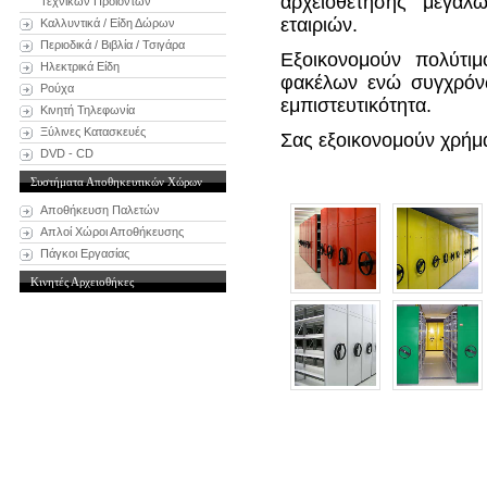
αρχειοθέτησης μεγάλ
Τεχνικών Προϊόντων
εταιριών.
Καλλυντικά / Είδη Δώρων
Περιοδικά / Βιβλία / Τσιγάρα
Εξοικονομούν πολύτιμ
Ηλεκτρικά Είδη
φακέλων ενώ συγχρόνω
Ρούχα
εμπιστευτικότητα.
Κινητή Τηλεφωνία
Ξύλινες Κατασκευές
Σας εξοικονομούν χρήμ
DVD - CD
Συστήματα Αποθηκευτικών Χώρων
Αποθήκευση Παλετών
Απλοί Χώροι Αποθήκευσης
Πάγκοι Εργασίας
Κινητές Αρχειοθήκες