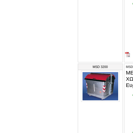
MSD 3200
MSD
ΜΕ
ΧΩ
Ευ