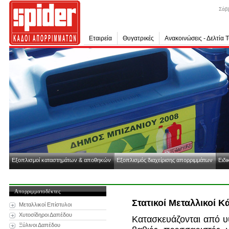
Σάβ
Εταιρεία
Θυγατρικές
Ανακοινώσεις - Δελτία 
Εξοπλισμοί καταστημάτων & αποθηκών
Εξοπλισμός διαχείρισης απορριμμάτων
Ειδι
Απορριμματοδέκτες
Στατικοί Μεταλλικοί 
Μεταλλικοί Επίστυλοι
Χυτοσίδηροι Δαπέδου
Κατασκευάζονται από υ
Ξύλινοι Δαπέδου