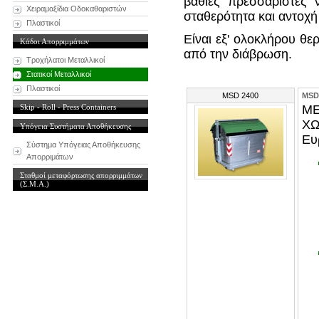
βαθιές πρεσσαριστές 
Χειραμαξίδια Οδοκαθαριστών
σταθερότητα και αντοχή
Πλαστικοί
Είναι εξ' ολοκλήρου θε
Κάδοι Απορριμμάτων
από την διάβρωση.
Τροχήλατοι Μεταλλικοί
Στατικοί Μεταλλικοί
Πλαστικοί
MSD 2400
MSD
Skip - Roll - Press Containers
ΜΕ
ΧΩ
Υπόγεια Συστήματα Αποθήκευσης
Ευ
Σύστημα Υπόγειας Αποθήκευσης
Απορριμάτων
Σταθμοί μεταφόρτωσης απορριμμάτων
(Σ.Μ.Α.)