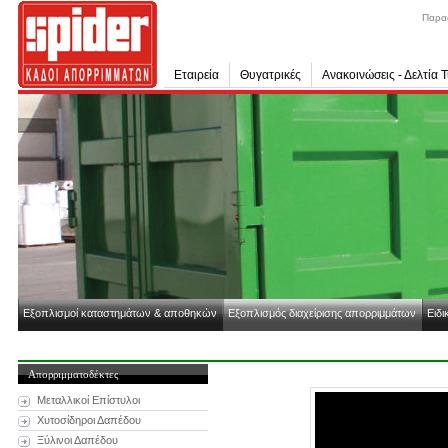
Παρα
Εταιρεία
Θυγατρικές
Ανακοινώσεις - Δελτία 
Εξοπλισμοί καταστημάτων & αποθηκών
Εξοπλισμός διαχείρισης απορριμμάτων
Ειδι
Απορριμματοδέκτες
Μεταλλικοί Επίστυλοι
Χυτοσίδηροι Δαπέδου
Ξύλινοι Δαπέδου