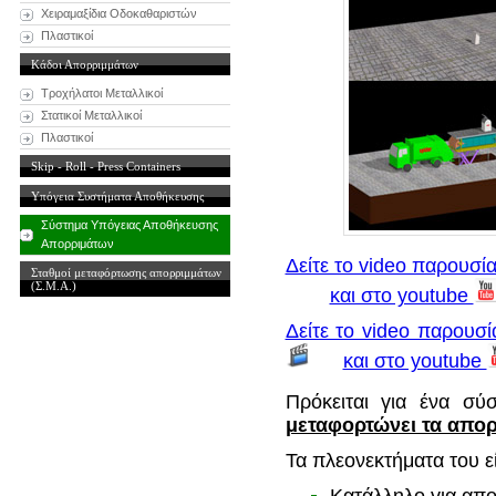
Χειραμαξίδια Οδοκαθαριστών
Πλαστικοί
Κάδοι Απορριμμάτων
Τροχήλατοι Μεταλλικοί
Στατικοί Μεταλλικοί
Πλαστικοί
Skip - Roll - Press Containers
Υπόγεια Συστήματα Αποθήκευσης
Σύστημα Υπόγειας Αποθήκευσης
Απορριμάτων
Δείτε το video παρουσ
Σταθμοί μεταφόρτωσης απορριμμάτων
(Σ.Μ.Α.)
και στο youtube
Δείτε το video παρουσ
και στο youtube
Πρόκειται για ένα σύ
μεταφορτώνει τα απο
Τα πλεονεκτήματα του εί