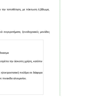
ν την τοποθέτηση, με πάκτωση ή βίδωμα,
τικά συγκροτήματα, ξενοδοχειακές μονάδες
δειασμα
ποτρέπει την άσκοπη χρήση, κατόπιν
 ηλεκτροστατική πούδρα σε διάφορα
ε πινακίδα αλουμινίου.