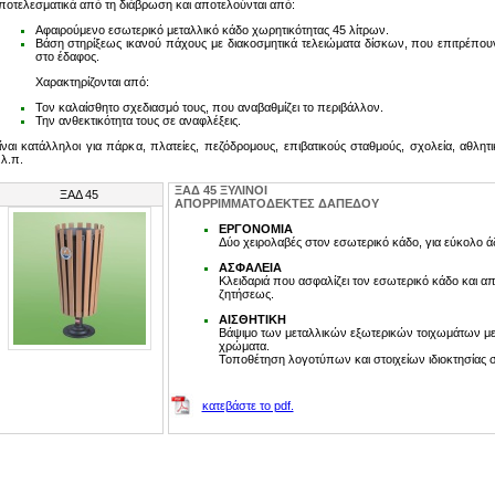
ποτελεσματικά από τη διάβρωση και αποτελούνται από:
Αφαιρούμενο εσωτερικό μεταλλικό κάδο χωρητικότητας 45 λίτρων.
Βάση στηρίξεως ικανού πάχους με διακοσμητικά τελειώματα δίσκων, που επιτρέπου
στο έδαφος.
Χαρακτηρίζονται από:
Τον καλαίσθητο σχεδιασμό τους, που αναβαθμίζει το περιβάλλον.
Την ανθεκτικότητα τους σε αναφλέξεις.
ίναι κατάλληλοι για πάρκα, πλατείες, πεζόδρομους, επιβατικούς σταθμούς, σχολεία, αθλη
.λ.π.
ΞΑΔ 45 ΞΥΛΙΝΟΙ
ΞΑΔ 45
ΑΠΟΡΡΙΜΜΑΤΟΔΕΚΤΕΣ ΔΑΠΕΔΟΥ
ΕΡΓΟΝΟΜΙΑ
Δύο χειρολαβές στον εσωτερικό κάδο, για εύκολο ά
ΑΣΦΑΛΕΙΑ
Κλειδαριά που ασφαλίζει τον εσωτερικό κάδο και α
ζητήσεως.
ΑΙΣΘΗΤΙΚΗ
Βάψιμο των μεταλλικών εξωτερικών τοιχωμάτων με
χρώματα.
Τοποθέτηση λογοτύπων και στοιχείων ιδιοκτησίας σ
κατεβάστε το pdf.