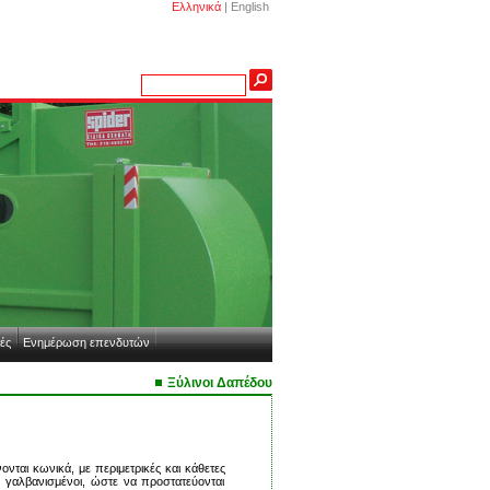
Ελληνικά
|
English
ές
Ενημέρωση επενδυτών
Ξύλινοι Δαπέδου
ται κωνικά, με περιμετρικές και κάθετες
ι γαλβανισμένοι, ώστε να προστατεύονται