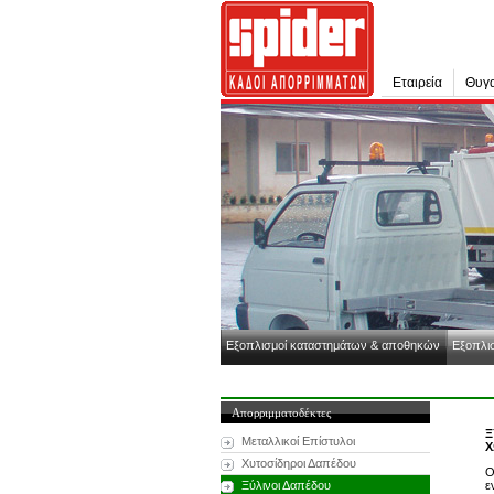
Εταιρεία
Θυγα
Εξοπλισμοί καταστημάτων & αποθηκών
Εξοπλισ
Απορριμματοδέκτες
Ξ
Μεταλλικοί Επίστυλοι
Χ
Χυτοσίδηροι Δαπέδου
Ο
Ξύλινοι Δαπέδου
ε