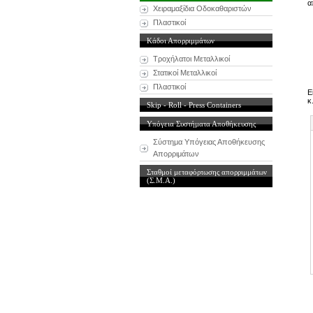
α
Χειραμαξίδια Οδοκαθαριστών
Πλαστικοί
Κάδοι Απορριμμάτων
Τροχήλατοι Μεταλλικοί
Στατικοί Μεταλλικοί
Πλαστικοί
Ε
κ
Skip - Roll - Press Containers
Υπόγεια Συστήματα Αποθήκευσης
Σύστημα Υπόγειας Αποθήκευσης
Απορριμάτων
Σταθμοί μεταφόρτωσης απορριμμάτων
(Σ.Μ.Α.)