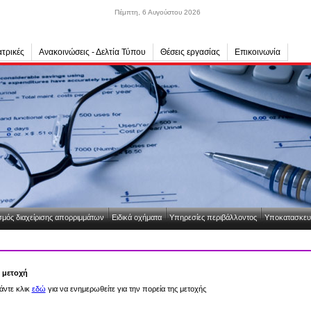
Πέμπτη, 6 Αυγούστου 2026
τρικές
Ανακοινώσεις - Δελτία Τύπου
Θέσεις εργασίας
Επικοινωνία
μός διαχείρισης απορριμμάτων
Ειδικά οχήματα
Υπηρεσίες περιβάλλοντος
Υποκατασκευ
 μετοχή
άντε κλικ
εδώ
για να ενημερωθείτε για την πορεία της μετοχής