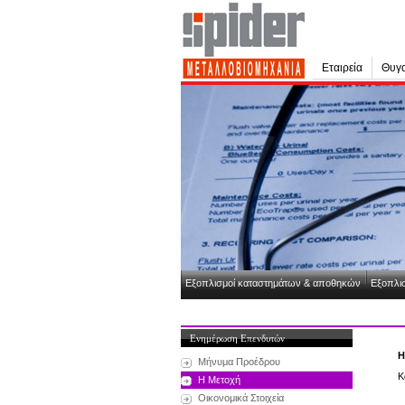
Εταιρεία
Θυγα
Εξοπλισμοί καταστημάτων & αποθηκών
Εξοπλισ
Ενημέρωση Επενδυτών
Η
Μήνυμα Προέδρου
Κ
Η Μετοχή
Οικονομικά Στοιχεία