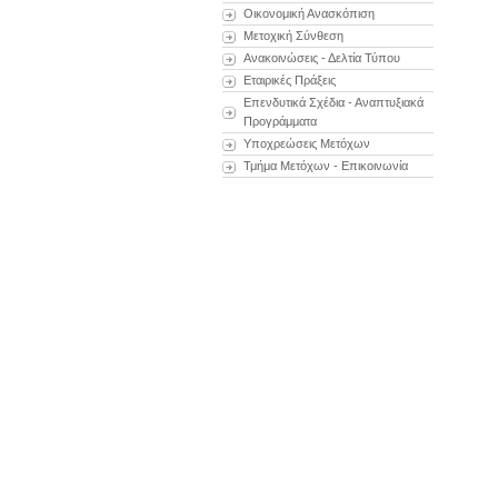
Οικονομική Ανασκόπιση
Μετοχική Σύνθεση
Ανακοινώσεις - Δελτία Τύπου
Εταιρικές Πράξεις
Επενδυτικά Σχέδια - Αναπτυξιακά
Προγράμματα
Υποχρεώσεις Μετόχων
Τμήμα Μετόχων - Επικοινωνία