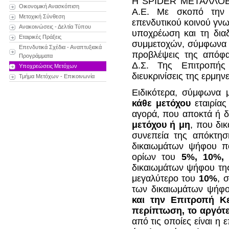
Η SPIDER ΜΕΤΑΛΛΟΒΙ
Οικονομική Ανασκόπιση
Α.Ε. Με σκοπό την 
Μετοχική Σύνθεση
επενδυτικού κοινού γνω
Ανακοινώσεις - Δελτία Τύπου
υποχρέωση και τη δια
Εταιρικές Πράξεις
συμμετοχών, σύμφωνα με
Επενδυτικά Σχέδια - Αναπτυξιακά
προβλέψεις της απόφα
Προγράμματα
Δ.Σ. Της Επιτροπής 
Υποχρεώσεις Μετόχων
διευκρινίσεις της ερμη
Τμήμα Μετόχων - Επικοινωνία
Ειδικότερα, σύμφωνα
κάθε μετόχου
εταιρίας
αγορά, που αποκτά ή δ
μετόχου ή μη
, που δικ
συνεπεία της απόκτη
δικαιωμάτων ψήφου που
ορίων του
5%, 10%, 
δικαιωμάτων ψήφου της
μεγαλύτερο του
10%
, 
των δικαιωμάτων ψήφο
και την Επιτροπή Κ
περίπτωση, το αργότ
από τις οποίες είναι η