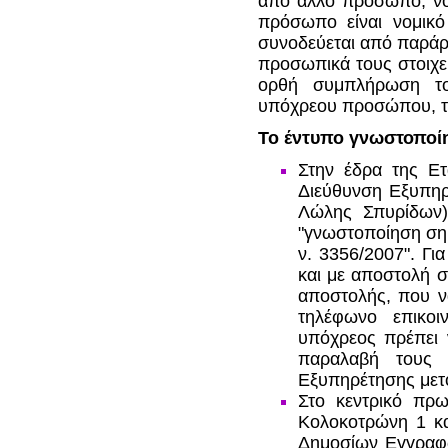
από άλλο πρόσωπο, νό
πρόσωπο είναι νομικ
συνοδεύεται από παράρ
προσωπικά τους στοιχε
ορθή συμπλήρωση το
υπόχρεου προσώπου, το 
Το έντυπο γνωστοποί
Στην έδρα της Ετ
Διεύθυνση Εξυπηρ
Λώλης Σπυρίδων),
"γνωστοποίηση ση
ν. 3356/2007". Γι
και με αποστολή σ
αποστολής, που να
τηλέφωνο επικοι
υπόχρεος πρέπει 
παραλαβή τους 
Εξυπηρέτησης μετ
Στο κεντρικό πρ
Κολοκοτρώνη 1 κα
Δημοσίων Εγγραφώ