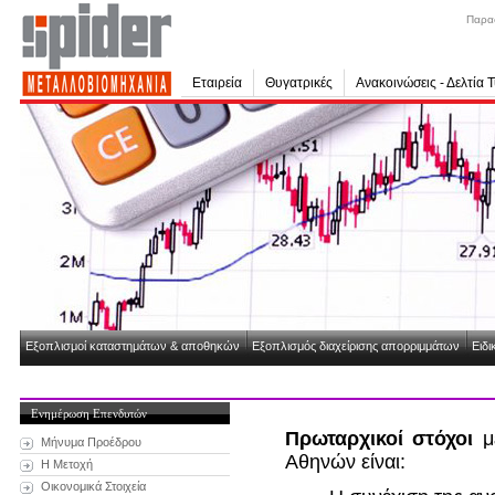
Παρα
Εταιρεία
Θυγατρικές
Ανακοινώσεις - Δελτία 
Εξοπλισμοί καταστημάτων & αποθηκών
Εξοπλισμός διαχείρισης απορριμμάτων
Ειδι
Ενημέρωση Επενδυτών
Πρωταρχικοί στόχοι
με
Μήνυμα Προέδρου
Αθηνών είναι:
Η Μετοχή
Οικονομικά Στοιχεία