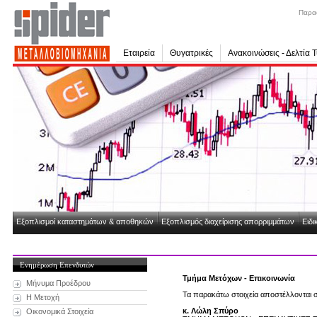
Παρα
Εταιρεία
Θυγατρικές
Ανακοινώσεις - Δελτία 
Εξοπλισμοί καταστημάτων & αποθηκών
Εξοπλισμός διαχείρισης απορριμμάτων
Ειδι
Ενημέρωση Επενδυτών
Τμήμα Μετόχων - Επικοινωνία
Μήνυμα Προέδρου
Τα παρακάτω στοιχεία αποστέλλονται σ
Η Μετοχή
κ. Λώλη Σπύρο
Οικονομικά Στοιχεία