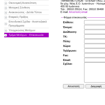
ΤΜΗΜΑ ΜΕΤΟΧΩΝ - ΕΠΕΝΔΥΤΙΚΕΣ Σ
Οικονομική Ανασκόπιση
5ο χλμ. Νέας Ε.Ο. Ιωαννίνων - Ηγουμε
455 00 Ιωάννινα
Μετοχική Σύνθεση
Τηλ.: 26510 25514, Fax: 26510 36468
E-mail:
Αποστολή email
Ανακοινώσεις - Δελτία Τύπου
Εταιρικές Πράξεις
Φόρμα επικοινωνίας
Επενδυτικά Σχέδια - Αναπτυξιακά
Επίθετο:
Προγράμματα
Όνομα:
Υποχρεώσεις Μετόχων
Διεύθυνση:
Τμήμα Μετόχων - Επικοινωνία
ΤΚ:
Πόλη:
Χώρα:
Τηλέφωνο:
Fax:
Email:
Σχόλια: